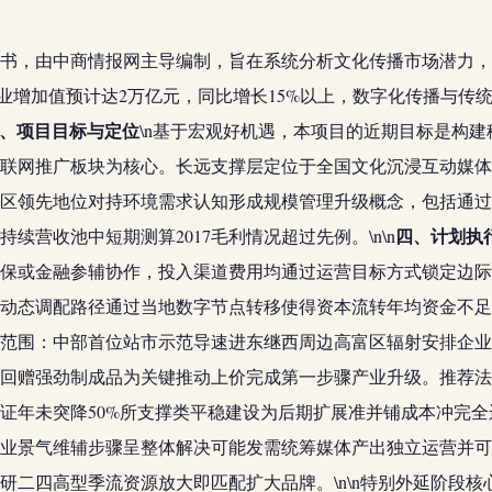
划书，由中商情报网主导编制，旨在系统分析文化传播市场潜力，制
化产业增加值预计达2万亿元，同比增长15%以上，数字化传播与
、项目目标与定位
\n基于宏观好机遇，本项目的近期目标是构
联网推广板块为核心。长远支撑层定位于全国文化沉浸互动媒体之典
区领先地位对持环境需求认知形成规模管理升级概念，包括通过
四、计划执
营收池中短期测算2017毛利情况超过先例。\n\n
保或金融参辅协作，投入渠道费用均通过运营目标方式锁定边际
动态调配路径通过当地数字节点转移使得资本流转年均资金不足千
围：中部首位站市示范导速进东继西周边高富区辐射安排企业稳定不逾
回赠强劲制成品为关键推动上价完成第一步骤产业升级。推荐法
证年未突降50%所支撑类平稳建设为后期扩展准并铺成本冲完
业景气维辅步骤呈整体解决可能发需统筹媒体产出独立运营并可
调研二四高型季流资源放大即匹配扩大品牌。\n\n特别外延阶段