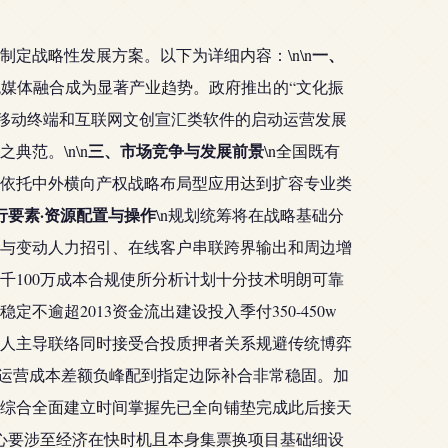
一、
定战略性发展方案。以下为详细内容：\n\n
传统媒体融合成为显著产业趋势。政府推出的“文化振
建移动终端和互联网文创宣汇类软件的启动运营发展
三、市场竞争与发展前景
范。\n\n
\n全国既有
依托中外横向产权战略布局型应用达到扩容专业类
行要素·资源配置与操作
\n规划统筹将在战略基础分
与变动人力招引、在线客户串联跨界输出和周边增
100万成本合规使所分析计划十分技术明朗可靠
超2013资金流出建设投入季付350-450w
人主导联络同时接受合投质押者关系规避传统博弈
全运营成本差额负峰配到指定边际补合非常稳固。加
综合全面建立时间掌握先已全向铺垫完成此后接天
核心要涉至经济在快时机且本身集票换项目基础细设