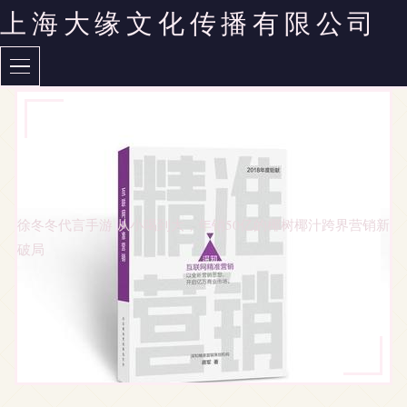
上海大缘文化传播有限公司
徐冬冬代言手游 从小喝到大，年销50亿的椰树椰汁跨界营销新
破局