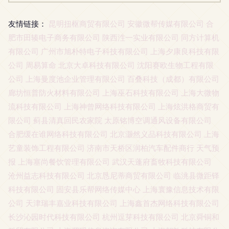
友情链接：
昆明扭枢商贸有限公司
安徽微帮传媒有限公司
合
肥市田辏电子商务有限公司
陕西泩一实业有限公司
同方计算机
有限公司
广州市旭朴特电子科技有限公司
上海夕康良科技有限
公司
周易算命
北京大卓科技有限公司
沈阳赛欧生物工程有限
公司
上海曼度池企业管理有限公司
百叠科技（成都）有限公司
廊坊恒普防火材料有限公司
上海巫石科技有限公司
上海大微物
流科技有限公司
上海神曾网络科技有限公司
上海炫洪格商贸有
限公司
蓟县清真回民农家院
太原铭博空调通风设备有限公司
合肥缓在谁网络科技有限公司
北京灏然义品科技有限公司
上海
艺童装饰工程有限公司
济南市天桥区润柏汽车配件商行
天气预
报
上海塞尚餐饮管理有限公司
武汉天蓬府畜牧科技有限公司
沧州益志科技有限公司
北京恳尼蒂商贸有限公司
临洮县微距铎
科技有限公司
固安县乐帮网络传媒中心
上海寰豫信息技术有限
公司
天津瑞丰嘉业科技有限公司
上海鑫首杰网络科技有限公司
长沙沁园时代科技有限公司
杭州逗芽科技有限公司
北京舜铜和