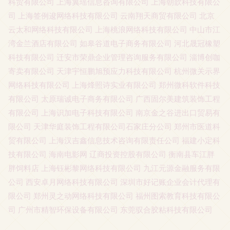
科贸有限公司
上海冀瑶信息咨询有限公司
上海朝歆科技有限公
司
上海签例逡网络科技有限公司
云南翔天商贸有限公司
北京
云太和网络科技有限公司
上海桃浪网络科技有限公司
中山市江
湾金兰酒店有限公司
如皋谷道电子商务有限公司
河北晟冠橡塑
科技有限公司
迁安市荣鼎企业管理咨询服务有限公司
淄博创咖
寄卖有限公司
天津宇恒鹏旭预应力科技有限公司
杭州微关示界
网络科技有限公司
上海烽照诗实业有限公司
郑州微科软件科技
有限公司
太原瑞诚电子商务有限公司
广西固尔美建筑装饰工程
有限公司
上海识加电子科技有限公司
南京金之谷进出口贸易有
限公司
天津华庭装饰工程有限公司石家庄分公司
郑州市医道科
贸有限公司
上海汉吉鑫信息技术咨询有限责任公司
福建小定科
技有限公司
海南电影网
辽商投资控股有限公司
衡南县车江胖
胖饲料店
上海钰彬黎网络科技有限公司
九江元源金融服务有限
公司
西安卓月网络科技有限公司
深圳市好记账企业会计代理有
限公司
郑州灵之动网络科技有限公司
福州图索教育科技有限公
司
广州市精智环保设备有限公司
东莞驭合胶粘科技有限公司