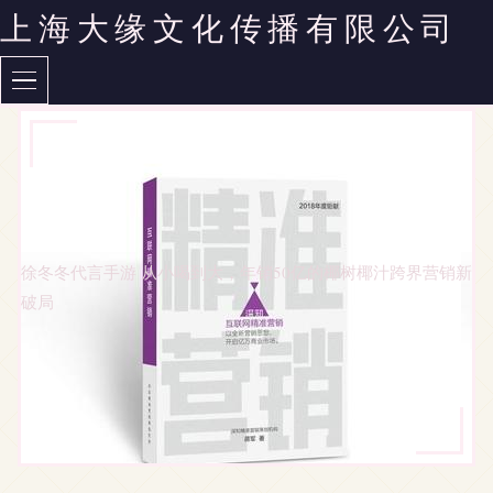
上海大缘文化传播有限公司
徐冬冬代言手游 从小喝到大，年销50亿的椰树椰汁跨界营销新
破局