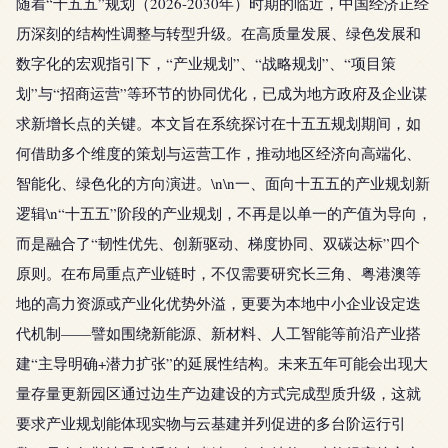
随着“十五五”规划（2026-2030年）时期的临近，中国经济正经
历深刻的结构性调整与转型升级。在高质量发展、绿色发展和
数字化的宏观指引下，“产业规划”、“战略规划”、“项目策
划”与“招商运营”等环节的协同优化，已成为地方政府及企业谋
求新增长点的关键。本文旨在系统探讨在十五五规划期间，如
何借助多个维度的策划与运营工作，推动地区经济向高端化、
智能化、绿色化的方向演进。\n\n一、面向十五五的产业规划新
逻辑\n“十五五”阶段的产业规划，不再是以单一的产值为导向，
而是融合了“韧性优先、创新驱动、梯度协同、双碳达标”四个
原则。在布局重点产业链时，不仅需要研究长三角、粤港澳等
地的高力资源或产业化优势外溢，更要为本地中小企业设定迭
代机制——譬如围绕新能源、新材料、人工智能等前沿产业搭
建“主导明确+潜力扩张”的延展性结构。未来五年可能会出现大
量存量更新园区通过边生产边建设的方式完成型质升级，这就
要求产业规划能体现实物与云基建并列促进的多台阶运行引