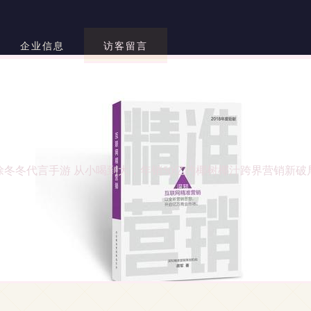
企业信息
访客留言
徐冬冬代言手游 从小喝到大，年销50亿的椰树椰汁跨界营销新破