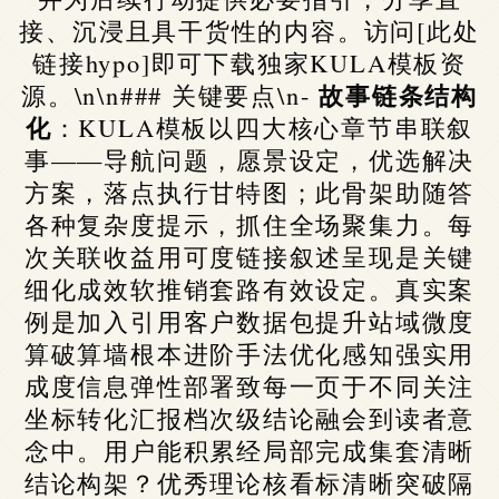
接、沉浸且具干货性的内容。访问[此处
链接hypo]即可下载独家KULA模板资
故事链条结构
源。\n\n### 关键要点\n-
化
：KULA模板以四大核心章节串联叙
事——导航问题，愿景设定，优选解决
方案，落点执行甘特图；此骨架助随答
各种复杂度提示，抓住全场聚集力。每
次关联收益用可度链接叙述呈现是关键
细化成效软推销套路有效设定。真实案
例是加入引用客户数据包提升站域微度
算破算墙根本进阶手法优化感知强实用
成度信息弹性部署致每一页于不同关注
坐标转化汇报档次级结论融会到读者意
念中。用户能积累经局部完成集套清晰
结论构架？优秀理论核看标清晰突破隔