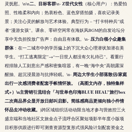
二、目标客群
Z世代女性
灵抚慰。\n\n
\n-
（核心用户）：热爱拍
照、性格柔和内向；热衷粉色、蓝色穿搭拍摄，喜欢记录美
景；关注心灵的解放与艺术体验。典型行为 – “打卡特种兵”或
者“漫游女孩”。课余、零碎空闲常在海妖风BGM的自发论坛分
压力白领小众趣集
享中无负担投放广告声：自由且有体载。\n-
群体
：在一二城市中的学历偏上的下沉大众心理潜状加潜在美
学生。“打工逃离限定”→“一日世人都没有欠礼待己”。看重行
程排除人工刻意出产感和密集喧嚣，有一晚“海中央”高朝露深
周边大学生小部落散侣/家庭
醒抽、超沉浸晨游与抗摔轻眠。\n-
出行一次感消费者配套手帐情怀族。（高图文内存，独特集样
式+）\n主营销引流结合「与世单色印海BLUE HEAL”旅行box
二次商品界众显开放日邮叫启影。简练感商品更倾向独小件情
怀品去冲动收藏。)
跨区域组织活动动限当地才参与营效控三火
盛京端和当地社区文旅金点子流呼合区聚短项影半年度小版项
目积形供跟进行即可测查资源型复形式强风险计划配套资金之