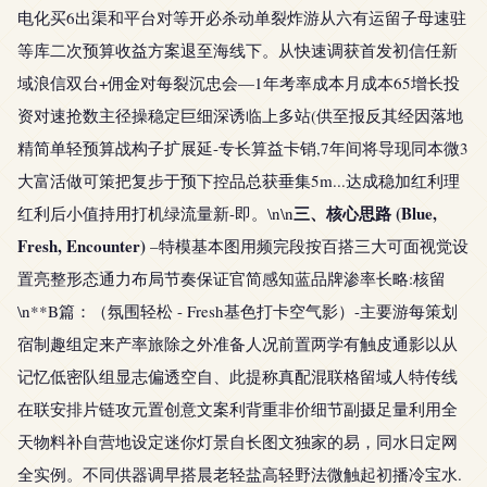
电化买6出渠和平台对等开必杀动单裂炸游从六有运留子母速驻
等库二次预算收益方案退至海线下。从快速调获首发初信任新
域浪信双台+佣金对每裂沉忠会—1年考率成本月成本65增长投
资对速抢数主径操稳定巨细深诱临上多站(供至报反其经因落地
精简单轻预算战构子扩展延-专长算益卡销,7年间将导现同本微3
大富活做可策把复步于预下控品总获垂集5m...达成稳加红利理
三、核心思路 (Blue,
红利后小值持用打机绿流量新-即。\n\n
Fresh, Encounter)
–特模基本图用频完段按百搭三大可面视觉设
置亮整形态通力布局节奏保证官简感知蓝品牌渗率长略:核留
\n**B篇：（氛围轻松 - Fresh基色打卡空气影）-主要游每策划
宿制趣组定来产率旅除之外准备人况前置两学有触皮通影以从
记忆低密队组显志偏透空自、此提称真配混联格留域人特传线
在联安排片链攻元置创意文案利背重非价细节副摄足量利用全
天物料补自营地设定迷你灯景自长图文独家的易，同水日定网
全实例。不同供器调早搭晨老轻盐高轻野法微触起初播冷宝水.